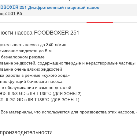
DBOXER 251 Диафрагменный пищевый насос
ер: 531 Kб
ности насоса FOODBOXER 251
дительность насоса до 340 л/мин
ачивание жидкости до 5 м
в безнапорном режиме
ивание жидкостей, содержащих твердые и нерастворимые частицы
ивание очень вязких жидкостей
ка работы в режиме «сухого хода»
ние функций бочкового насоса
а в обслуживании и замене деталей
RD
: II 3/3 GD c IIB T135°C (ДЛЯ ЗОНЫ 2)
CT
: II 2/2 GD c IIB T135°C (ДЛЯ ЗОНЫ 1)
 Все материалы, что используются для производства этих насосов
производительности