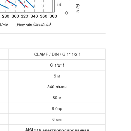
CLAMP / DIN / G 1
"
1/2 f
G 1/2" f
5 м
340 л/мин
80 м
8 бар
6 мм
AISI 316 электрополированная