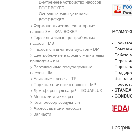
Внутреннее устройство насосов
FOO
FOODBOXER
Разм
Основные типы установки
FOODBOXER
Фармацевтические санитарные
Возмож
насосы 3A - SANIBOXER
Горизонтальные центробежные
- Произво
насосы - MB
- Самозак
Насосы с магнитной муфтой - DM
- Работа 
Центробежные насосы с магнитным
- Перекач
приводом - KM
- Перекач
Вертикальные полупогружные
- Поддерж
насосы - IM
- Выполне
Бочковые насосы - TR
- Простот
Перистальтические насосы - MP
-
STANDA
Демпферы пульсаций - EQUAFLUX
-
CONDU
Мешалки и миксеры
Компрессор воздушный
-
Аксессуары для насосов
Запчасти
График 