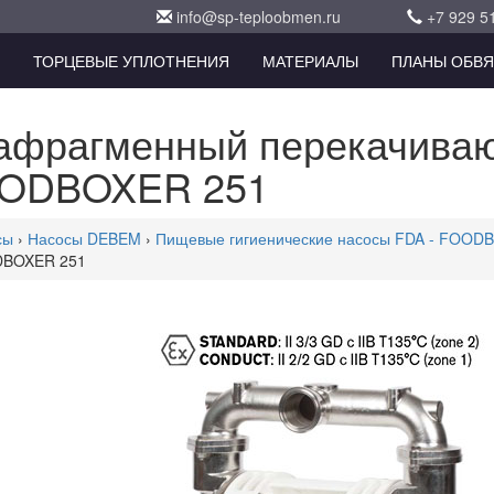
info@sp-teploobmen.ru
+7 929 5
ТОРЦЕВЫЕ УПЛОТНЕНИЯ
МАТЕРИАЛЫ
ПЛАНЫ ОБВЯ
афрагменный перекачива
ODBOXER 251
сы
›
Насосы DEBEM
›
Пищевые гигиенические насосы FDA - FOOD
BOXER 251