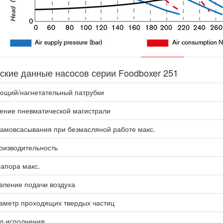
ские данные насосов серии Foodboxer 251
ющий/нагнетательный патрубки
ение пневматической магистрали
самовсасывания при безмасляной работе макс.
оизводительность
апора макс.
вление подачи воздуха
иаметр проходящих твердых частиц
л исполнения