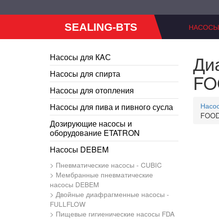
SEALING-BTS
НАСОСЫ
Ди
Насосы для КAС
Насосы для спирта
FO
Насосы для отопления
Насо
Насосы для пива и пивного сусла
FOOD
Дозирующие насосы и
оборудование ETATRON
Насосы DEBEM
Пневматические насосы - CUBIC
Мембранные пневматические
насосы DEBEM
Двойные диафрагменные насосы -
FULLFLOW
Пищевые гигиенические насосы FDA