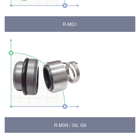
R-MG1
R-M3N / G6, G9