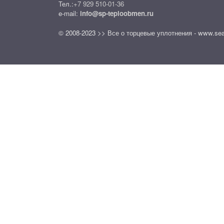
Тел.:
+7 929 510-01-36
e-mail:
info@sp-teploobmen.ru
© 2008-2023 >> Все о торцевые уплотнения - www.seal