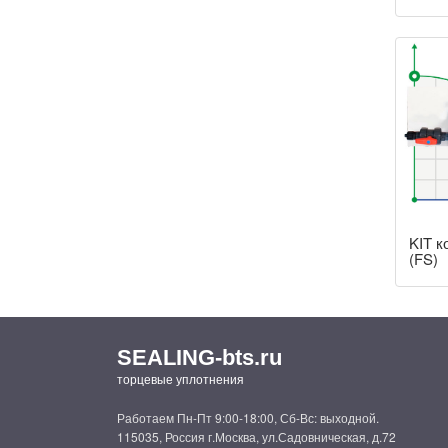
KIT к
(FS)
SEALING-bts.ru
торцевые уплотнения
Работаем Пн-Пт 9:00-18:00, Сб-Вс: выходной.
115035, Россия г.Москва, ул.Садовническая, д.72