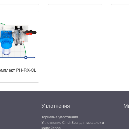
омплект PH-RX-CL
Уплотнения
Мы
Торцевые уплотнения
Уплотнение CinchSeal для мешалок и
конвейеров