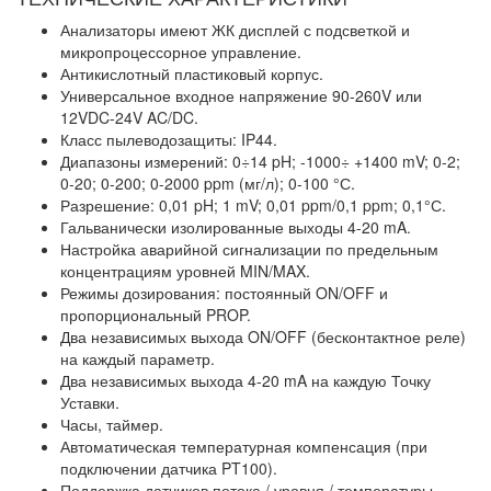
Анализаторы имеют ЖК дисплей с подсветкой и
микропроцессорное управление.
Антикислотный пластиковый корпус.
Универсальное входное напряжение 90-260V или
12VDC-24V AC/DC.
Класс пылеводозащиты: IP44.
Диапазоны измерений
: 0÷14
pH
; -1000÷ +1400
mV
; 0-2;
0-20; 0-200; 0-2000
ppm (мг/л)
; 0-100
°С
.
Разрешение
: 0,01 pH; 1 mV; 0,01 ppm/0,1 ppm; 0,1°С.
Гальванически изолированные выходы 4-20 mA.
Настройка аварийной сигнализации по предельным
концентрациям уровней MIN/MAX.
Режимы дозирования: постоянный ON/OFF и
пропорциональный PROP.
Два независимых выхода ON/OFF (бесконтактное реле)
на каждый параметр.
Два независимых выхода 4-20 mA на каждую Точку
Уставки.
Часы, таймер.
Автоматическая температурная компенсация (при
подключении датчика PT100).
Поддержка датчиков потока / уровня / температуры