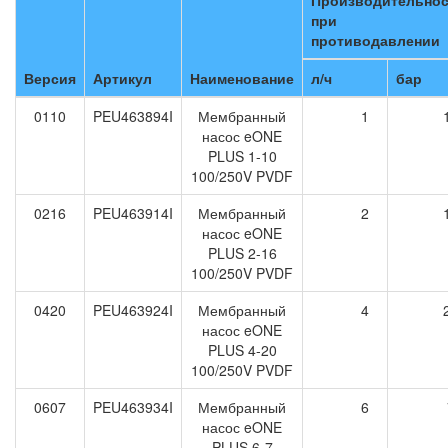
Производительнос
при
противодавлении
Версия
Артикул
Наименование
л/ч
бар
0110
PEU463894I
Мембранный
1
насос eONE
PLUS 1-10
100/250V PVDF
0216
PEU463914I
Мембранный
2
насос eONE
PLUS 2-16
100/250V PVDF
0420
PEU463924I
Мембранный
4
насос eONE
PLUS 4-20
100/250V PVDF
0607
PEU463934I
Мембранный
6
насос eONE
PLUS 6-7