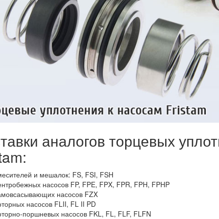
тавки аналогов торцевых уплот
tam:
месителей и мешалок: FS, FSI, FSH
ентробежных насосов FP, FPE, FPX, FPR, FPH, FPHP
амовсасывающих насосов FZX
торных насосов FLII, FL II PD
оторно-поршневых насосов FKL, FL, FLF, FLFN