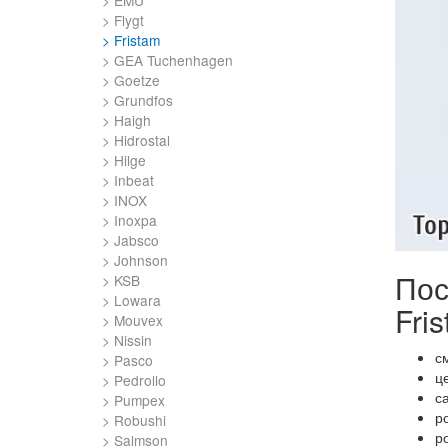
EMU
Flygt
Fristam
GEA Tuchenhagen
Goetze
Grundfos
Haigh
Hidrostal
Hilge
Inbeat
INOX
Inoxpa
Jabsco
Johnson
Пос
KSB
Lowara
Fris
Mouvex
Nissin
с
Pasco
ц
Pedrollo
с
Pumpex
ро
Robushi
р
Salmson