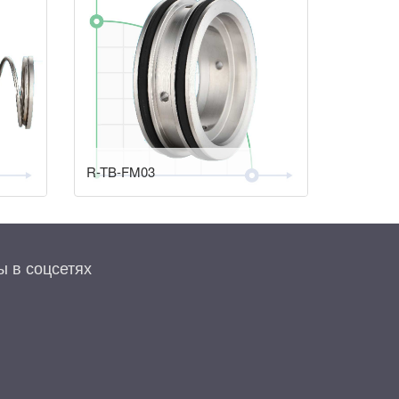
R-TB-FM03
 в соцсетях