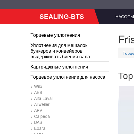
SEALING-BTS
НАСОСЫ
Fri
Торцевые уплотнения
Уплотнения для мешалок,
бункеров и конвейеров
Торце
выдерживать биения вала
Картриджные уплотнения
Тор
Торцевое уплотнение для насоса
Wilo
ABS
Alfa Laval
Allweiler
APV
Calpeda
DAB
Ebara