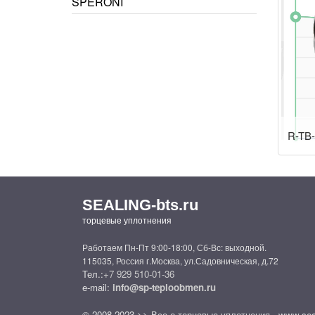
SPERONI
R-TB
SEALING-bts.ru
торцевые уплотнения
Работаем Пн-Пт 9:00-18:00, Сб-Вс: выходной.
115035, Россия г.Москва, ул.Садовническая, д.72
Тел.:
+7 929 510-01-36
e-mail:
info@sp-teploobmen.ru
© 2008-2023 >> Все о торцевые уплотнения - www.seal