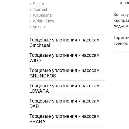
м
Sulzer
Tsurumi
Констру
Waukesha
как пра
Wright Flow
поджима
Vulcan
Гермети
Торцевые уплотнения к насосам
трения.
Сinchseal
Торцевые уплотнения к насосам
WILO
Торцевые уплотнения к насосам
GRUNDFOS
Торцевые уплотнения к насосам
LOWARA
Торцевые уплотнения к насосам
DAB
Торцевые уплотнения к насосам
EBARA