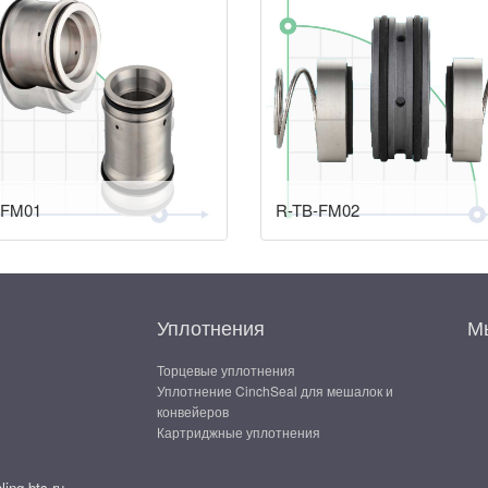
-FM01
R-TB-FM02
Уплотнения
Мы
Торцевые уплотнения
Уплотнение CinchSeal для мешалок и
конвейеров
Картриджные уплотнения
ing-bts.ru