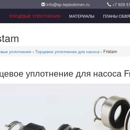
info@sp-teploobmen.ru
+7 929 5
ТОРЦЕВЫЕ УПЛОТНЕНИЯ
МАТЕРИАЛЫ
ПЛАНЫ ОБВЯ
stam
вые уплотнения
›
Торцевое уплотнение для насоса
› Fristam
цевое уплотнение для насоса F