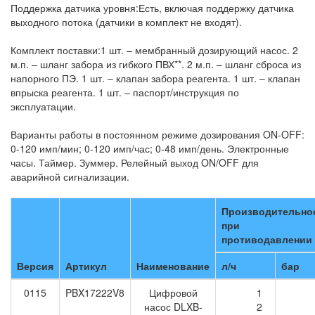
Поддержка датчика уровня:
Есть, включая поддержку датчика
выходного потока (датчики в комплект не входят).
Комплект поставки:
1 шт. – мембранный дозирующий насос. 2
м.п. – шланг забора из гибкого ПВХ**. 2 м.п. – шланг сброса из
напорного ПЭ. 1 шт. – клапан забора реагента. 1 шт. – клапан
впрыска реагента. 1 шт. – паспорт/инструкция по
эксплуатации.
Варианты работы в постоянном режиме дозирования ON-OFF:
0-120 имп/мин; 0-120 имп/час; 0-48 имп/день. Электронные
часы. Таймер. Зуммер. Релейный выход ON/OFF для
аварийной сигнализации.
Производительно
при
противодавлении
Версия
Артикул
Наименование
л/ч
бар
0115
PBX17222V8
Цифровой
1
насос DLXB-
2