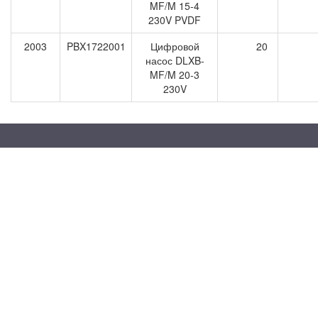
MF/M 15-4
230V PVDF
2003
PBX1722001
Цифровой
20
насос DLXB-
MF/M 20-3
230V