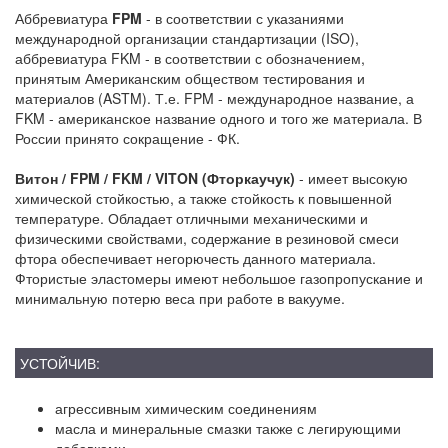
Аббревиатура
FPM
- в соответствии с указаниями
международной организации стандартизации (ISO),
аббревиатура FKM - в соответствии с обозначением,
принятым Американским обществом тестирования и
материалов (ASTM). Т.е. FPM - международное название, а
FKM - американское название одного и того же материала. В
России принято сокращение - ФК.
Витон / FPM / FKM / VITON (Фторкаучук)
- имеет высокую
химической стойкостью, а также стойкость к повышенной
температуре. Обладает отличными механическими и
физическими свойствами, содержание в резиновой смеси
фтора обеспечивает негорючесть данного материала.
Фтористые эластомеры имеют небольшое газопропускание и
минимальную потерю веса при работе в вакууме.
УСТОЙЧИВ:
агрессивным химическим соединениям
масла и минеральные смазки также с легирующими