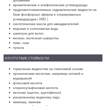
добавками
ароматические и алифатические углеводороды
трудновоспламеняемые гидравлические жидкости на
базе фосфорных эфиров и хлорированных
углеводородов ( HSC )
синтетические масла для авиадвигателей
морская и солоноватая вода
шампуни для волос
молоко, молочная сыворотка
пиво, соки
пульпа
ОТСУТСТВИЕ СТОЙКОСТИ:
тормозным жидкостям на гликолевой основе
органическим кислотам, например октовой и
муравьиной
флюсовой кислоте
хлорносульфоновая кислота
кетонам (ацетон, ацетофенон)
раскаленному водяному пару
аммиаку, аминам