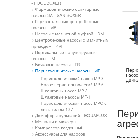
- FOODBOXER
Фармацевтические санитарные
насосы 3A - SANIBOXER
Горизонтальные центробежные
насосы - MB
Насосы с магнитной муфтой - DM
Центробежные насосы с магнитным
приводом - KM
Вертикальные полупогружные
насосы - IM
Бочковые насосы - TR
Пери
Перистальтические насосы - MP
насо
Перистальтический насос MP-3
двига
Насос перистальтический MP-6
Шланговый насос MP-8
Шланговые насосы MP-11
Перистальтический насос MPC с
двигателем 12V
Пери
Демпферы пульсаций - EQUAFLUX
агре
Мешалки и миксеры
Компрессор воздушный
Аксессуары для насосов
Перистал