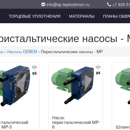
info@sp-teploobmen.ru
+7 929 5
ТОРЦЕВЫЕ УПЛОТНЕНИЯ
МАТЕРИАЛЫ
ПЛАНЫ ОБВЯ
ристальтические насосы -
сы
›
Насосы DEBEM
› Перистальтические насосы - MP
Насос
стальтический
перистальтический MP-
 MP-3
6
Шланго