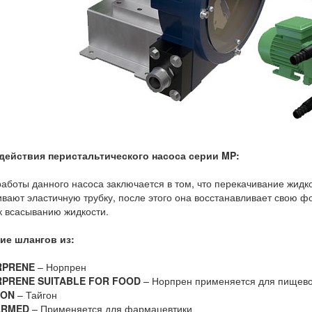
действия перистальтического насоса серии MP:
аботы данного насоса заключается в том, что перекачивание жидк
вают эластичную трубку, после этого она восстанавливает свою ф
к всасыванию жидкости.
ие шлангов из:
RPRENE
– Норпрен
PRENE SUITABLE FOR FOOD
– Норпрен применяется для пищев
GON
– Тайгон
ARMED
– Применяется для фармацевтики