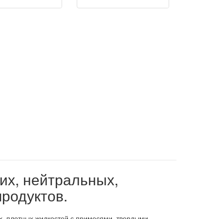
их, нейтральных,
родуктов.
х, плотных жидкостей с примесями, твердыми