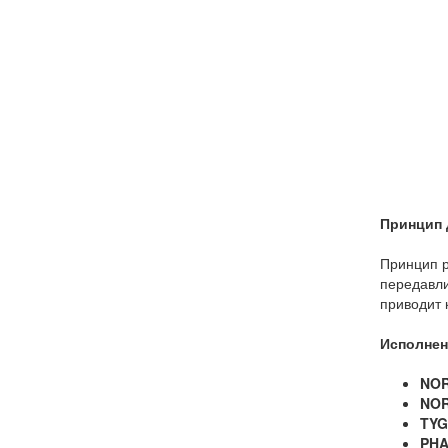
Принцип 
Принцип р
передавли
приводит 
Исполнен
NO
NOR
TY
PH