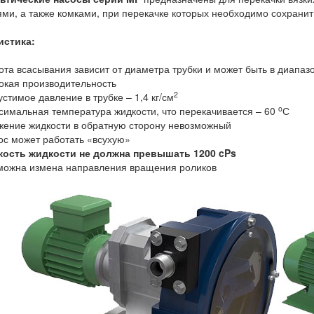
ми, а также комками, при перекачке которых необходимо сохранит 
истика:
та всасывания зависит от диаметра трубки и может быть в диапазо
окая производительность
2
стимое давление в трубке – 1,4 кг/см
o
симальная температура жидкости, что перекачивается – 60
С
жение жидкости в обратную сторону невозможный
ос может работать «всухую»
кость жидкости не должна превышать 1200 cPs
можна измена направления вращения роликов