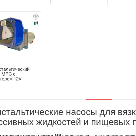
стальтический
с MPC с
телем 12V
стальтические насосы для вязк
ссивных жидкостей и пищевых п
ьтические насосы серии MP
предназначены для перекачки вязки