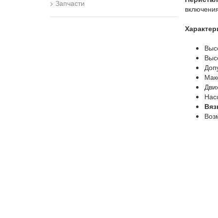
Запчасти
включения
Характер
Высо
Выс
Допу
Мак
Дви
Нас
Вяз
Воз